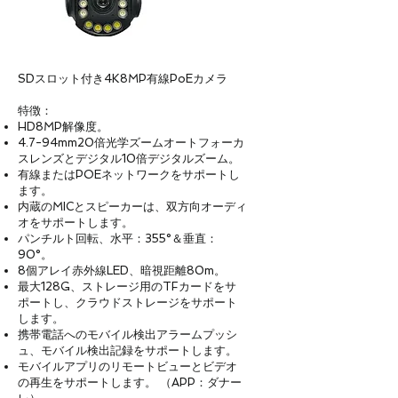
SDスロット付き4K8MP有線PoEカメラ
特徴：
HD8MP解像度。
4.7-94mm20倍光学ズームオートフォーカ
スレンズとデジタル10倍デジタルズーム。
有線またはPOEネットワークをサポートし
ます。
内蔵のMICとスピーカーは、双方向オーディ
オをサポートします。
パンチルト回転、水平：355°＆垂直：
90°。
8個アレイ赤外線LED、暗視距離80m。
最大128G、ストレージ用のTFカードをサ
ポートし、クラウドストレージをサポート
します。
携帯電話へのモバイル検出アラームプッシ
ュ、モバイル検出記録をサポートします。
モバイルアプリのリモートビューとビデオ
の再生をサポートします。 （APP：ダナー