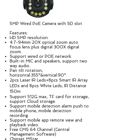
5MP Wired PoE Camera with SD slot
Features:
HD 5MP resolution.
4.7-94mm 20X optical zoom auto
focus lens plus digital 300X digital
zoom.
Support wired or POE network.
Built-in MIC and speakers, support two
way audio.
Pan tilt rotation,
horizontal:355°&vertical:90°.
2pcs Laser IR Leds+8pcs Smart IR Array
LEDs and 8pcs White Leds, IR Distance
150m
Support 512G max, TF card for storage,
support Cloud storage.
Support mobile detection alarm push to
mobile phone, mobile detection
recording.
Support mobile app remote view and
playback video.
Free CMS 64 Channel (Central
Management Software)
Chipset MStar