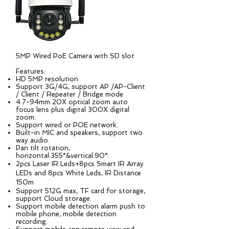
5MP Wired PoE Camera with SD slot
Features:
HD 5MP resolution
Support 3G/4G, support AP /AP-Client
/ Client / Repeater / Bridge mode
4.7-94mm 20X optical zoom auto
focus lens plus digital 300X digital
zoom.
Support wired or POE network.
Built-in MIC and speakers, support two
way audio.
Pan tilt rotation,
horizontal:355°&vertical:90°.
2pcs Laser IR Leds+8pcs Smart IR Array
LEDs and 8pcs White Leds, IR Distance
150m
Support 512G max, TF card for storage,
support Cloud storage.
Support mobile detection alarm push to
mobile phone, mobile detection
recording.