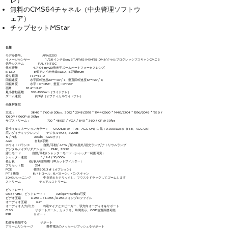
レ）
無料のCMS64チャネル（中央管理ソフトウ
ェア）
チップセットMStar
仕様
モデル番号。 AIRAS203
イメージセンサー 1 /2.8インチSonySTARVIS IMX4158.0MピクセルプログレッシブスキャンCMOS
信号システム PAL / NTSC
焦点距離 4.7-94 mm20倍光学ズームオートフォーカスレンズ
IR LED 8個アレイ赤外線IRLED、IR距離80m
絞り範囲 F1.7〜F3.0
回転速度 水平回転速度20°〜40°/ s、垂直回転速度10°〜20°/ s;
回転角度 水平：0〜355°、垂直：0〜90°
画角 61.4°〜3.6°
最小作動距離 100-1500mm（ワイドテレ）
ズーム速度 約3秒（オプティカルワイドテレ）
画像解像度
主流： 3840 * 2160 @ 20fps、3072 * 2048/2592 * 1944/2560 * 1440/2304 * 1296/2048 * 1536 /
1080P / 960P @ 30fps
サブストリーム： 720 * 480D1 / VGA / 640 * 360 / CIF @ 30fps
最小イルミネーションカラー： 0.001Lux @（F1.6、AGC ON）白黒：0.0001Lux @（F1.6、AGC ON）
広いダイナミックレンジ デジタルWDR、≥120dB
S / N比 ≥50dB（AGCオフ）
AGC 自動/手動
ホワイトバランス 自動/手動/ ATW /屋内/屋外/昼光ランプ/ナトリウムランプ
デジタルノイズリダクション DNR、3DNR
露出モード 自動/手動/シャッターモード（シャッター範囲可変）
シャッター速度 1 / 2-1 / 10,000s
昼と夜 昼/夜/外部制御（IRカットフィルター）
プリセット数 254
POE 標準802.3af（オプション）
PTZ機能 8パトロール、8パターン、パンスキャン
3Dポジショニング 中央揃えをクリックし、マウスをドラッグしてズームします
ストリーム デュアルストリーム
ビットレート
CBR / VBR、ビットレート： 32Kbps〜10Mbps可変
ビデオ圧縮 H.265 + / H.265 /H.264メインプロファイル
オーディオ圧縮 G711
オーディオ入力/出力 内蔵マイクとスピーカー、双方向オーディオをサポート
OSD サポートズーム、カメラ名、時間表示、OSD位置調整可能
P2P サポート
動作を検知する サポート
アラームリンケージ 携帯電話のメッセージプッシュをサポート