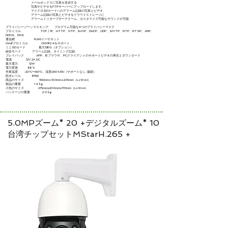
メールボックスに写真を送信する
写真やビデオをFTPサーバーにアップロードします。
マイクロSDカードへのアラーム記録の写真とビデオ、
アラーム記録の写真とビデオをクラウドストレージに
アラームトリガーブザーアラーム、カスタマイズ可能なサウンドが可能
プライバシーゾーンマスキング プログラム可能な4つのプライバシーマスク
プロトコル TCP / IP、HTTP、NTP、IGMP、DHCP、UDP、SMTP、RTP、RTSP、ARP、
DDNS、DNS
通信網 RJ45イーサネット
Onvifプロトコル ONVIF2.4をサポート
ミニSDカード 最大128G（オプション）
録音モード アラーム記録、タイミング記録、
プレイバック APP、IEブラウザ、PCクライアントのサポートビデオの再生とダウンロード
電源 12V 2A DC
最大電力 12W
電力変換 88％
作業温度 -20°C〜60°C、湿度≤90％RH（サポートなし-凝縮）
防水レベル IP66
商品のサイズ 190mm×130mm×235mm（L×W×H）
製品の重量 1.4 kg
小包のサイズ 275mmx230mmx170mm（L×W×H）
パッケージの重量 2.0 kg
5.0MPズーム* 20 +デジタルズーム* 10
台湾チップセットMStarH.265 +