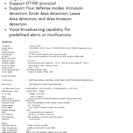
Support RTMP protocol
Support four defense modes: Intrusion
detection, Enter Area detection, Leave
Area detection, and Area Invasion
detection
Voice broadcasting capability for
predefined alerts or notifications
Specification
Model No. AS32-5.0MP
Image sensor SSC30KD + 1/2.8” Sony STARVIS IMX335 5.0M Pixels Progressive Scan
CMOS
Signal System PAL/NTSC
Focal length 4.7-94 mm 20X optical zoom auto focus lens
IR LEDS
2pcs Laser IR Leds+8pcs Smart IR Array LEDs and 8pcs White Leds,
IR Distance 150m
Aperture Range F1.5~F1.9
Rotation Speed Horizontal Rotation Speed 20°～40°/s, Vertical rotation speed 10°～20°/s；
Rotation Angle Horizontal: 0~355°, Vertical: 0~90°
Angle of View 55.3° ~ 5.8°
Min working distance 100-1500mm(Wide-Tele)
Zoom speed Approx 3s(Optical Wide-Tele)
Image Resolution
Main stream: 2592
*1944
@25fps, 2592
*1520
/2304
*1296
/2048
*1536
/1080P/960P@30fps
Sub stream: 720*480D1/VGA/640*360/CIF@30fps
Min. Illumination Color： 0.001Lux@(F1.6，AGC ON) B/W：0.0001Lux@(F1.6，AGC ON)
Wide dynamic range Digital WDR，≥120dB
S / N ratio ≥50dB（AGC OFF）
AGC Auto / Manual
White balance Auto/Manual/ATW/Indoor/Outdoor/Daylight lamp/Sodium lamp
Digital noise Reduction DNR,3DNR
Exposure mode Auto/Manual/shutter mode（shutter range variable）
Shutter speed 1/2 - 1/10,000s
Day & Night Day / Night / External control（IR Cut Filter）
Number of preset 254
POE Standard 802.3af (optional)
PTZ function 8 Patrol、8 Pattern、Pan scan
3D Positioning Click centering, Zoom by mouse dragging
Streams Dual streams
Bitrate
CBR/VBR, bitrate： 32Kbps~10Mbps variable
Video Compression H.265+/H.265/H.264 Main Profile
Audio Compression G711
Audio Input/Output Built-in MIC and speakers, support two way audio