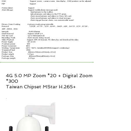
OSD Support zoom、camera name、time display，OSD position can be adjusted
P2P Support
Motion detect Support
Alarm linkage Support mobile phone message push
Send pictures to the mailbox
Upload pictures and videos to the FTP server,
Alarm record pictures and videos to Micro SD card,
Alarm record pictures and videos to cloud storage
Alarm trigger buzzer alarm, can customizable sound
Privacy Zone Masking 4 privacy masks programmable
Protocol TCP/IP，HTTP， NTP，IGMP， DHCP，UDP，SMTP，RTP，RTSP，
ARP，DDNS，DNS
Network RJ45 Ethernet
Onvif Protocol Support ONVIF 2.4
Mini SD Card Up to 512G(Optional)
Recording Mode Alarm record, timing record,
Video Playback Support APP, IE browser, PC client play and download the video
Power Supply 12V 2A DC
Maximum power 12W
Power Conversion 88%
Working Temperature -20°C ~60°C, Humidity≤90%RH(Unsupport-condensing)
Waterproof level IP66
Product Size 256mm×136mm×230mm(L×W×H)
Product weight 1.4 kgs
Package Size 285mmx175mmx285mm(L×W×H)
Package weight 2.0 kgs
4G 5.0 MP Zoom *20 + Digital Zoom
*300
Taiwan Chipset MStar H.265+