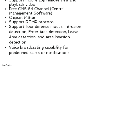
Support mobile app remote view and
playback video.
Free CMS 64 Channel (Central
Management Software)
Chipset MStar
Support RTMP protocol
Support four defense modes: Intrusion
detection, Enter Area detection, Leave
Area detection, and Area Invasion
detection
Voice broadcasting capability for
predefined alerts or notifications
Specification
Model No. ASP32-5.0MP
Image sensor SSC30KD + 1/2.8” Sony STARVIS IMX335 5.0M Pixels Progressive Scan
CMOS
Signal System PAL/NTSC
Focal length 4.7-94 mm 20X optical zoom auto focus lens
IR LEDS
2pcs Laser IR Leds+8pcs Smart IR Array LEDs and 8pcs White Leds,
IR Distance 150m
Aperture Range F1.5~F1.9
Rotation Speed Horizontal Rotation Speed 20°～40°/s, Vertical rotation speed 10°～20°/s；
Rotation Angle Horizontal: 0~355°, Vertical: 0~90°
Angle of View 55.3° ~ 5.8°
Min working distance 100-1500mm(Wide-Tele)
Zoom speed Approx 3s(Optical Wide-Tele)
Image Resolution
Main stream: 2592
*1944
@25fps, 2592
*1520
/2304
*1296
/2048
*1536
/1080P/960P@30fps
Sub stream: 720*480D1/VGA/640*360/CIF@30fps
Min. Illumination Color： 0.001Lux@(F1.6，AGC ON) B/W：0.0001Lux@(F1.6，AGC ON)
Wide dynamic range Digital WDR，≥120dB
S / N ratio ≥50dB（AGC OFF）
AGC Auto / Manual
White balance Auto/Manual/ATW/Indoor/Outdoor/Daylight lamp/Sodium lamp
Digital noise Reduction DNR,3DNR
Exposure mode Auto/Manual/shutter mode（shutter range variable）
Shutter speed 1/2 - 1/10,000s
Day & Night Day / Night / External control（IR Cut Filter）