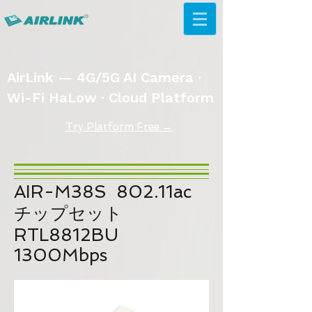
AirLink — 4G/5G AI Camera ·
Wi-Fi HaLow · Cloud Platform
Try Platform Free →
AIR-M38S 802.11ac
チップセット
RTL8812BU
1300Mbps