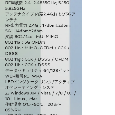
RF周波数
2.4-2.4835GHz; 5.150-
5.825GHz
アンテナタイプ
内蔵2.4Gおよび5Gア
ンテナ
RF出力電力
2.4G：17dbm±2dbm;
5G：14dbm±2dbm
変調
802.11ac：MU-MIMO
802.11a：5G OFDM
802.11n：MIMO-OFDM / CCK /
DSSS
802.11g：CCK / DSSS / OFDM
802.11b：CCK / DSSS
データセキュリティ
64/128ビット
WEP暗号化、WPA
LEDインジケータ
リンク/アクティブ
オペレーティング・システ
ム
Windows XP / Vista / 7/8 / 8.1 /
10、Linux、Mac
作動温度
0℃〜50℃、20％〜
85％RH