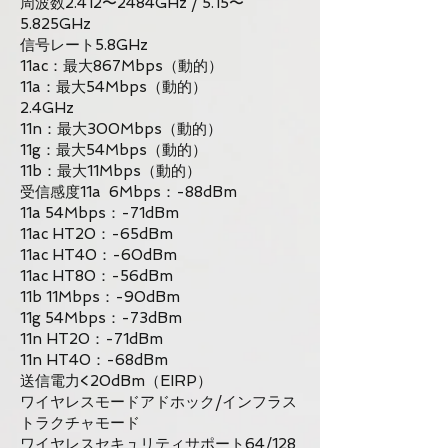
周波数2.412〜2484GHz / 5.15〜
5.825GHz
信号レート5.8GHz
11ac：最大867Mbps（動的）
11a：最大54Mbps（動的）
2.4GHz
11n：最大300Mbps（動的）
11g：最大54Mbps（動的）
11b：最大11Mbps（動的）
受信感度11a
6Mbps：-88dBm
11a 54Mbps：-71dBm
11ac HT20：-65dBm
11ac HT40：-60dBm
11ac HT80：-56dBm
11b 11Mbps：-90dBm
11g 54Mbps：-73dBm
11n HT20：-71dBm
11n HT40：-68dBm
送信電力<20dBm（EIRP）
ワイヤレスモードアドホック/インフラス
トラクチャモード
ワイヤレスセキュリティサポート64/128