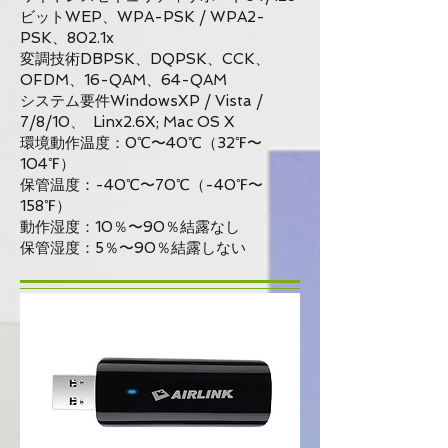
ビットWEP、WPA-PSK / WPA2-
PSK、802.1x
変調技術DBPSK、DQPSK、CCK、
OFDM、16-QAM、64-QAM
システム要件WindowsXP / Vista /
7/8/10、
Linx2.6X; Mac OS X
環境動作温度：0℃〜40℃（32℉〜
104℉）
保管温度：-40℃〜70℃（-40℉〜
158℉）
動作湿度：10％〜90％結露なし
保管湿度：5％〜90％結露しない